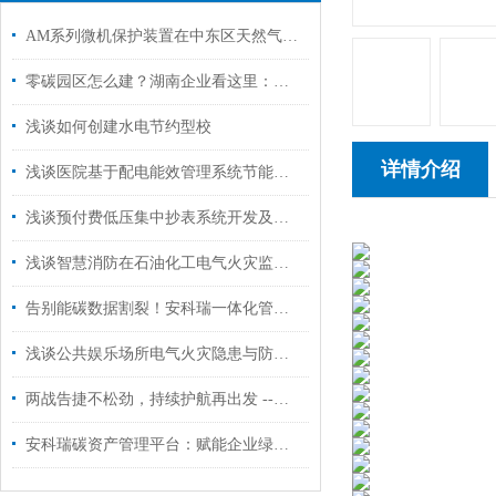
AM系列微机保护装置在中东区天然气回收站配电工程中的应用
零碳园区怎么建？湖南企业看这里：一套系统搞定碳管理、碳核算、碳减排
浅谈如何创建水电节约型校
详情介绍
浅谈医院基于配电能效管理系统节能减排的实施
浅谈预付费低压集中抄表系统开发及应用
浅谈智慧消防在石油化工电气火灾监控系统的应用
告别能碳数据割裂！安科瑞一体化管控平台适配企业绿色转型
浅谈公共娱乐场所电气火灾隐患与防火对策分析
两战告捷不松劲，持续护航再出发 --记“430”和“531”完*收官
安科瑞碳资产管理平台：赋能企业绿色转型，智赢低碳未来