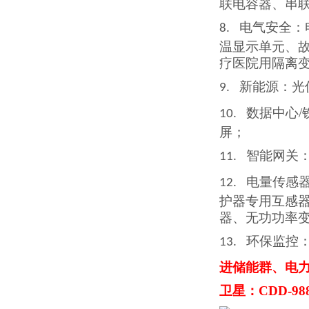
联电容器、串
电气安全：
8.
温显示单元、
疗医院用隔离
新能源：光
9.
数据中心
10.
屏；
智能网关
11.
电量传感
12.
护器
专用互
感
器、无功功率
环保监控
13.
进储能群、电
卫星：CDD-98