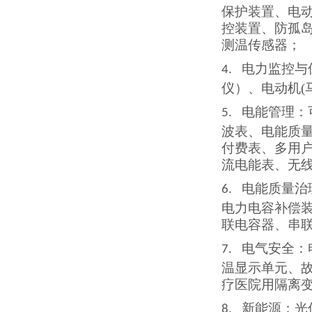
保护装置、电
控装置、防孤
测温传感器
；
电力监控与
4.
仪）、电动机
电能管理：
5.
波表、电能质
付费表、多用
流电能表、无
电能质量治
6.
电力电容补偿
联电容器、串
电气安全：
7.
温显示单元、
疗医院用隔离
新能源：光
8.