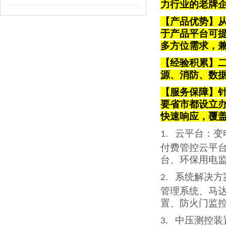
力行业的老牌
【产品优势】从
于产品平台可
多方位需求，
【经验积累】
源、消防、数
【服务保障】针
要省市都设立
快速响应，覆
云平台
：变
1.
付费管控云平
台、环保用电
系统解决方
2.
管理系统、马
置、防火门监
中压测控装
3.