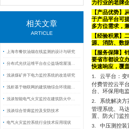
力行业的老牌
【产品优势】从
于产品平台可
相关文章
多方位需求，
ARTICLE
【经验积累】
源、消防、数
上海市餐饮油烟在线监测的设计与研究
【服务保障】针
要省市都设立
分布式光伏运维平台在公益场馆屋顶光伏发电系统的应用分析
快速响应，覆
浅谈煤矿井下电力监控系统的改造研究
云平台
：变
1.
付费管控云平
浅析基于物联网的建筑物综合环境能耗监测管理系统
台、环保用电
浅谈智能电气火灾监控在建筑防火中的应用及产品选型
系统解决方
2.
管理系统、马
浅谈综合管廊监控及安防技术
置、防火门监
电气火灾监控系统行业技术应用现状
中压测控装
3.