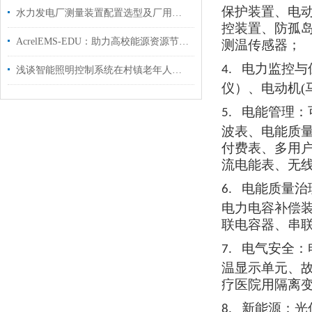
保护装置、电
水力发电厂测量装置配置选型及厂用电管理系统
控装置、防孤
AcrelEMS-EDU：助力高校能源资源节约工作开展
测温传感器
；
电力监控与
4.
浅谈智能照明控制系统在村镇老年人设施中的应用
仪）、电动机
电能管理：
5.
波表、电能质
付费表、多用
流电能表、无
电能质量治
6.
电力电容补偿
联电容器、串
电气安全：
7.
温显示单元、
疗医院用隔离
新能源：光
8.