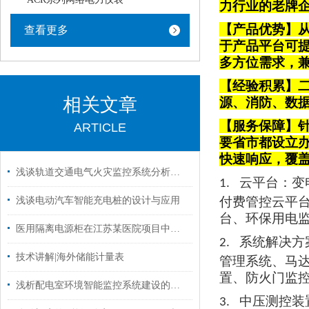
力行业的老牌
【产品优势】从
查看更多
于产品平台可
多方位需求，
【经验积累】
相关文章
源、消防、数
【服务保障】针
ARTICLE
要省市都设立
快速响应，覆
浅谈轨道交通电气火灾监控系统分析措施
云平台
：变
1.
付费管控云平
浅谈电动汽车智能充电桩的设计与应用
台、环保用电
医用隔离电源柜在江苏某医院项目中的应用
系统解决方
2.
技术讲解|海外储能计量表
管理系统、马
置、防火门监
浅析配电室环境智能监控系统建设的探索与实践
中压测控装
3.