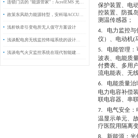
连锁门店的 “能源管家”：AcreIEMS 光储充，让每一度电都省在刀刃上
保护装置、电
控装置、防孤
政策东风助力能源转型，安科瑞ACCU-100微电网协调控制器引*智慧能源新时代
测温传感器
；
浅析铁牵引变电所无人值守方案设计
电力监控与
4.
仪）、电动机
浅谈配电房无线监控终端系统的设计和应用
电能管理：
5.
浅谈电气火灾监控系统在现代智能建筑中的研究与应用
波表、电能质
付费表、多用
流电能表、无
电能质量治
6.
电力电容补偿
联电容器、串
电气安全：
7.
温显示单元、
疗医院用隔离
新能源：光
8.