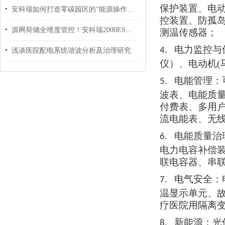
保护装置、电
安科瑞如何打造零碳园区的“能源操作系统”
控装置、防孤
源网荷储全维度管控！安科瑞2000ES储能EMS赋能新型电力系统
测温传感器
；
电力监控与
4.
浅谈医院配电系统谐波分析及治理研究
仪）、电动机
电能管理：
5.
波表、电能质
付费表、多用
流电能表、无
电能质量治
6.
电力电容补偿
联电容器、串
电气安全：
7.
温显示单元、
疗医院用隔离
新能源：光
8.