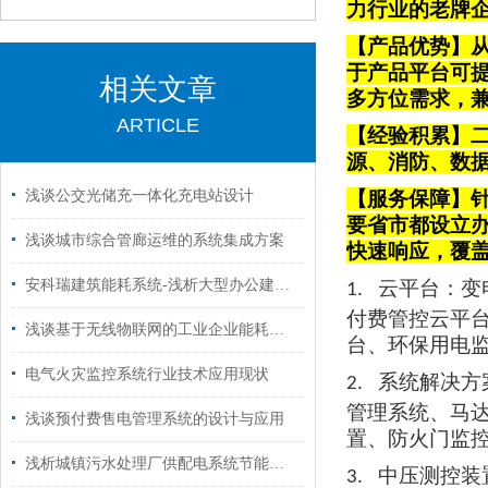
力行业的老牌
【产品优势】从
于产品平台可
相关文章
多方位需求，
ARTICLE
【经验积累】
源、消防、数
浅谈公交光储充一体化充电站设计
【服务保障】针
要省市都设立
浅谈城市综合管廊运维的系统集成方案
快速响应，覆
安科瑞建筑能耗系统-浅析大型办公建筑运行能耗特点统计分析
云平台
：变
1.
付费管控云平
浅谈基于无线物联网的工业企业能耗监控系统设计
台、环保用电
电气火灾监控系统行业技术应用现状
系统解决方
2.
管理系统、马
浅谈预付费售电管理系统的设计与应用
置、防火门监
浅析城镇污水处理厂供配电系统节能设计
中压测控装
3.