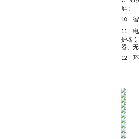
9.
屏；
智
10.
电
11.
护器
专
器、无
环
12.