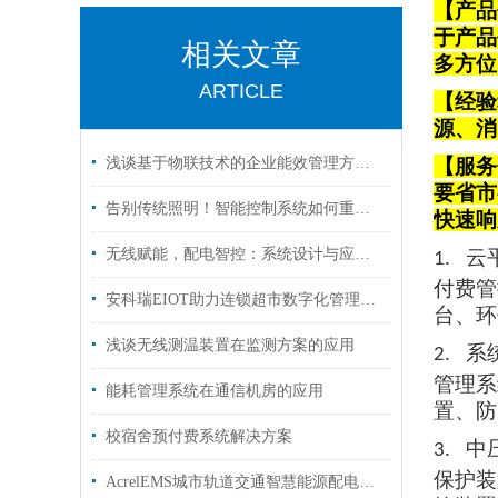
【产品
于产品
相关文章
多方位
ARTICLE
【经验
源、消
浅谈基于物联技术的企业能效管理方法研究
【服务
要省市
告别传统照明！智能控制系统如何重塑轨道交通光环境
快速响
无线赋能，配电智控：系统设计与应用实践
云
1.
付费管
安科瑞EIOT助力连锁超市数字化管理的全景探索
台、环
浅谈无线测温装置在监测方案的应用
系
2.
管理系
能耗管理系统在通信机房的应用
置、防
校宿舍预付费系统解决方案
中
3.
保护装
AcrelEMS城市轨道交通智慧能源配电解决方案