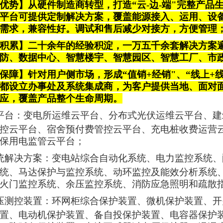
优势】从硬件制造商转型，打造“云-边-端"完整产
平台可提供定制解决方案，覆盖能源接入、运用、设
需求，兼容性
好
。调试和售后减少对接方，方便管理
积累】二十余年的经验积淀，一万五千余套解决方案
防、数据中心、智慧楼宇、智慧园区、智慧工厂、市
保障】针对用户侧市场，形成“值销+经销"、“线上+
都设立办事处及系统集成商，为客户提供当地、面对
应，覆盖产品整个生命周期。
平台
：变电所运维云平台、分布式光伏运维云平台、建
控云平台、宿舍预付费管控云平台、充电桩收费运营
保用电监管云平台；
统解决方案：变电站综合自动化系统、电力监控系统、
统、马达保护与监控系统、动环监控及能效分析系统
火门监控系统、余压监控系统、消防应急照明和疏散
压测控装置：环网柜综合保护装置、微机保护装置、开
置、电动机保护装置、备自投保护装置、电容器保护装