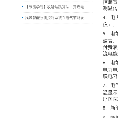
控装置
【节能学院】改进蛙跳算法：开启电动汽车有序充电新路径
测温传
电
4.
浅谈智能照明控制系统在电气节能设计中的应用
仪）、
电
5.
波表、
付费表
流电能
电
6.
电力电
联电容
电
7.
温显示
疗医院
新
8.
数