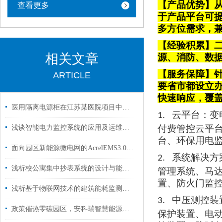
【产品优势】从
查看更多
于产品平台可
多方位需求，
【经验积累】
相关文章
源、消防、数
【服务保障】针
ARTICLE
要省市都设立
快速响应，覆
医用隔离电源柜在江苏某医院项目中的应用
云平台
：变
1.
付费管控云平
浅谈智能电力监控系统的应用及运维研究
台、环保用电
面向园区新能源微电网的AcrelEMS3.0系统选型与架构设计
系统解决方
2.
浅析校公寓集中抄表系统的设计与能效管理应用方案
管理系统、马
置、防火门监
浅析基于物联网技术的建筑能耗监测系统研究与应用
中压测控装
3.
政策催热零碳园区，安科瑞智慧能源管理平台如何抢跑新赛道
保护装置、电