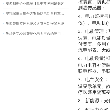
控装置、防孤
浅谈制糖企业能源计量中常见问题探讨
测温传感器
；
安科瑞推出组合方案预防电动自行车火灾
电力监控与
4.
仪）、电动机
浅谈管廊监控系统和火灾自动报警系统
电能管理：
5.
浅析数字校园智慧化电力平台的应用及解决方案
波表、电能质
付费表、多用
流电能表、无
电能质量治
6.
电力电容补偿
联电容器、串
电气安全：
7.
温显示单元、
疗医院用隔离
新能源：光
8.
数据中心/