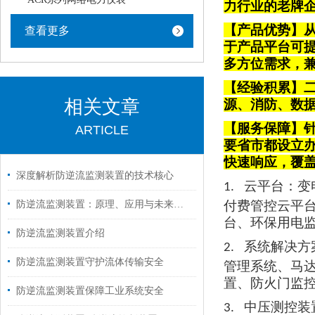
力行业的老牌
【产品优势】从
查看更多
于产品平台可
多方位需求，
【经验积累】
相关文章
源、消防、数
【服务保障】针
ARTICLE
要省市都设立
快速响应，覆
深度解析防逆流监测装置的技术核心
云平台
：变
1.
付费管控云平
防逆流监测装置：原理、应用与未来展望
台、环保用电
防逆流监测装置介绍
系统解决方
2.
防逆流监测装置守护流体传输安全
管理系统、马
置、防火门监
防逆流监测装置保障工业系统安全
中压测控装
3.