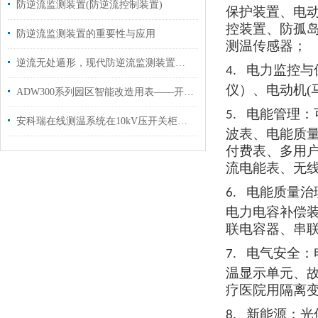
防逆流监测装置(防逆流控制装置)
保护装置、电
控装置、防孤
防逆流监测装置的重要性与应用
测温传感器
；
逆流无处遁形，现代防逆流监测装置的应用与发展
电力监控与
4.
仪）、电动机
ADW300系列园区智能改造用表——开启智慧园区高效节能新时代
电能管理：
5.
安科瑞在线测温系统在10kV压开关柜电气设备的应用
波表、电能质
付费表、多用
流电能表、无
电能质量治
6.
电力电容补偿
联电容器、串
电气安全：
7.
温显示单元、
疗医院用隔离
新能源：光
8.