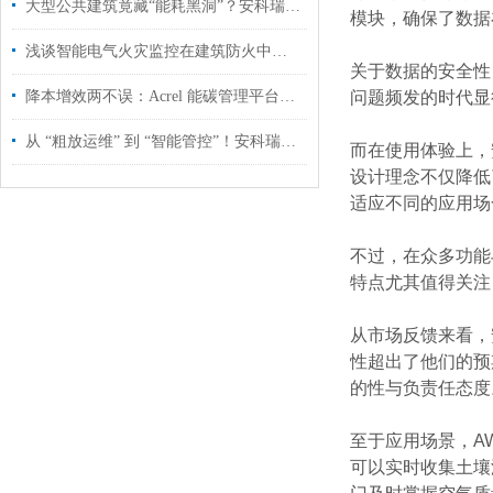
大型公共建筑竟藏“能耗黑洞”？安科瑞能耗监测系统让浪费无所遁形
模块，确保了数据
浅谈智能电气火灾监控在建筑防火中的应用及产品选型
关于数据的安全性
降本增效两不误：Acrel 能碳管理平台驱动 “绿色工厂” 高质量发展
问题频发的时代显
从 “粗放运维” 到 “智能管控”！安科瑞云平台赋能分布式光伏升级
而在使用体验上，
设计理念不仅降低
适应不同的应用场
不过，在众多功能
特点尤其值得关注
从市场反馈来看，
性超出了他们的预
的性与负责任态度
至于应用场景，A
可以实时收集土壤