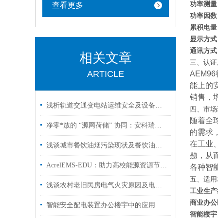
功率测量
查看更多
功率因数
累积电量
显示方式
通讯方式
相关文章
三、认证
ARTICLE
AEM
能上的
销售，
浅析轨道交通变电站运维安全及设备维护
四、市场
随着全
净零*放的 “源网荷储” 协同：安科瑞微电网解决方案的实践逻辑
的需求
在工业
浅谈城市餐饮油烟污染现状及餐饮油烟在线监测系统解决方案
题，从
AcrelEMS-EDU：助力高校能源资源节约工作开展
各种智
五、适用
浅谈农村老旧民房电气火灾原因及电气火灾监控系统选型
工业生产
商业办公
智能安全配电装置办公楼宇中的应用
智能楼宇