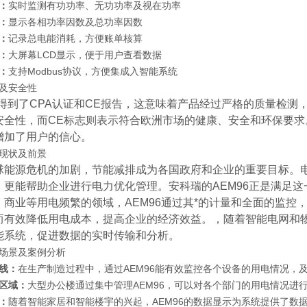
：
实时监测有功功率、无功功率及视在功率
：
显示各相功率因数及总功率因数
：
记录总电能消耗，方便账单核算
：
大屏幕LCD显示，便于用户查看数据
：
支持Modbus协议，方便集成入智能系统
及安全性
96得到了CPA认证和CE报告，这意味着产品经过严格的质量检测
安全性，而CE标志则表示符合欧洲市场的健康、安全和环保要求
增加了用户的信心。
现状及前景
球能源危机的加剧，节能减排成为各国政府和企业的重要目标。
，更能帮助企业进行电力优化管理。安科瑞的AEM96正是满足这
、商业等用电频繁的领域，AEM96通过其*的计量和全面的监
而有效降低用电成本，提高企业的经济效益。，随着智能电网和物
能系统，促进数据的实时传输和分析。
场景及案例分析
线：
在生产制造过程中，通过AEM96能有效监控各个设备的用电情况，
区域：
大型办公楼通过集中管理AEM96，可以对各个部门的用电情况进
：
随着智能家居和智能楼宇的兴起，AEM96的数据显示为系统提供了数