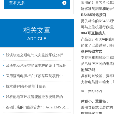
查看更多
采用的计量芯片和算法
能够准确测量和记录
RS485通讯接口
：
提供标准的RS485通
可与上位机进行数据
相关文章
80A可直接接入
：
ARTICLE
产品设计有80A的
简化了安装过程，降
多种接线方式
：
浅谈轨道交通电气火灾监控系统分析措施
支持三相四线经互感
灵活适应不同的电路
浅谈电动汽车智能充电桩的设计与应用
附加功能
：
具有时钟设置、费率
医用隔离电源柜在江苏某医院项目中的应用
支持电能脉冲输出，
技术讲解|海外储能计量表
三、产品特点
浅析配电室环境智能监控系统建设的探索与实践
体积小、重量轻
：
连锁门店的 “能源管家”：AcreIEMS 光储充，让每一度电都省在刀刃上
采用导轨式安装结构
性能稳定可靠
：