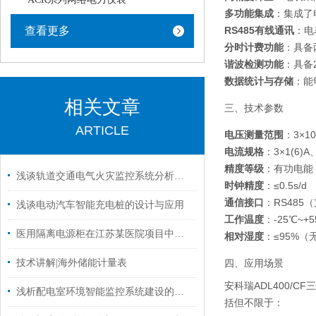
多功能集成
：集成了
查看更多
RS485有线通讯
：电
分时计费功能
：具备
谐波检测功能
：具备
数据统计与存储
：能
相关文章
三、技术参数
ARTICLE
电压测量范围
：3×100
电流规格
：3×1(6)A、
精度等级
：有功电能
浅谈轨道交通电气火灾监控系统分析措施
时钟精度
：≤0.5s/d
通信接口
：RS485（
浅谈电动汽车智能充电桩的设计与应用
工作温度
：-25℃~+
医用隔离电源柜在江苏某医院项目中的应用
相对湿度
：≤95%（
技术讲解|海外储能计量表
四、应用场景
安科瑞ADL400/
浅析配电室环境智能监控系统建设的探索与实践
括但不限于：