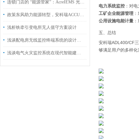
连锁门店的 “能源管家”：AcreIEMS 光储充，让每一度电都省在刀刃上
电力系统监控
：对电
工矿企业能源管理
：
政策东风助力能源转型，安科瑞ACCU-100微电网协调控制器引*智慧能源新时代
公用设施电能计量
：
浅析铁牵引变电所无人值守方案设计
五、总结
浅谈配电房无线监控终端系统的设计和应用
安科瑞ADL400/
够满足用户的多样化
浅谈电气火灾监控系统在现代智能建筑中的研究与应用