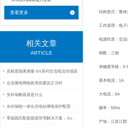
结构形式：整体
查看更多
工作原理：电子
电源性质：交流
相关文章
ARTICLE
相数：三相
准确度等级：0.5
高精度隔离测量-BA系列交流电流传感器
基本电流：1A
企业微电网能效系统建设正当时
大电流：6A
安科瑞断路器是什么
光伏储能一体化充电站继电保护配置及运管平台解决方案
频率：50Hz
零碳园区配套能源管理解决方案，Acrel-7000 项目实施案例分享
产地：江苏江阴