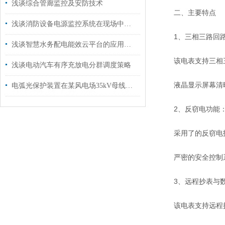
浅谈综合管廊监控及安防技术
二、主要特点
浅谈消防设备电源监控系统在现场中的应用分析与产品选型
1、三相三路回路
浅谈智慧水务配电能效云平台的应用与发展
该电表支持三相三
浅谈电动汽车有序充放电分群调度策略
液晶显示屏幕清晰
电弧光保护装置在某风电场35kV母线的应用
2、反窃电功能
采用了的反窃电技
严密的安全控制系
3、远程抄表与数
该电表支持远程抄表