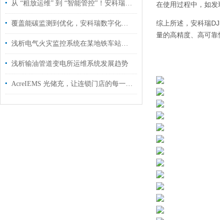
从 “粗放运维” 到 “智能管控”！安科瑞云平台赋能分布式光伏升级
在使用过程中，如发
综上所述，安科瑞DJ
覆盖能碳监测到优化，安科瑞数字化能碳管理平台助力浙江园区零碳转型
量的高精度、高可靠
浅析电气火灾监控系统在某地铁车站的设计及应用
浅析输油管道变电所运维系统发展趋势
AcreIEMS 光储充，让连锁门店的每一度电都省在刀刃上