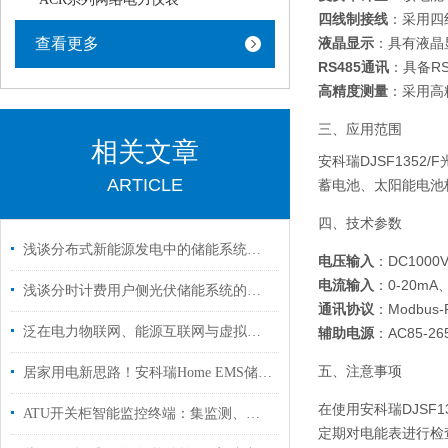
四线制接线
：采用四
查看更多
液晶显示
：具有液晶
RS485通讯
：具备R
高精度测量
：采用高
三、应用范围
相关文章
安科瑞DJSF13
ARTICLE
蓄电池、太阳能电池
四、技术参数
浅谈分布式新能源发电中的储能系统能量管理分析
电压输入
：DC1000
电流输入
：0-20mA、
浅谈分时计费用户侧光伏储能系统的研究与探讨
通讯协议
：Modbus-
泛在电力物联网、能源互联网与虚拟电厂
辅助电源
：AC85-26
五、注意事项
居家用电新思路！安科瑞Home EMS储能：降能耗、保供电、轻松领补贴！
在使用安科瑞DJSF
ATU开关柜智能监控终端：集监测、预警、顺控于一体
定期对电能表进行检