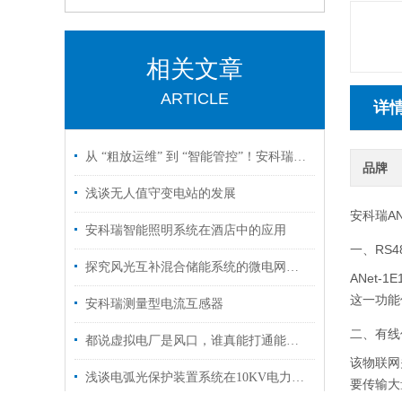
相关文章
ARTICLE
详
从 “粗放运维” 到 “智能管控”！安科瑞云平台赋能分布式光伏升级
品牌
浅谈无人值守变电站的发展
安科瑞A
安科瑞智能照明系统在酒店中的应用
一、RS
探究风光互补混合储能系统的微电网优化及电能质量提升
ANet
这一功能
安科瑞测量型电流互感器
二、有线
都说虚拟电厂是风口，谁真能打通能源互联网“最后一公里”？
该物联网
浅谈电弧光保护装置系统在10KV电力系统中的应用方案
要传输大