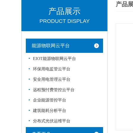
产品
产品展示
PRODUCT DISPLAY
能源物联网云平台
EIOT能源物联网云平台
环保用电监管云平台
安全用电管理云平台
远程预忖费管控云平台
企业能源管控平台
建筑能耗分析平台
分布式光伏运维平台