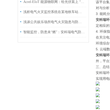
Acrel-EIoT 能源物联网：给光伏装上 “智慧大脑”，防逆流难题秒破解
该平台集
对与分析
浅析电气火灾监控系统在某地铁车站的设计及应用
3. 能
安科瑞环
浅谈公共娱乐场所电气火灾隐患与防火对策分析
定相应的
4. 环保
智能监控，防患未“燃”：安科瑞电气防火保护器保障高校宿舍安全
在关注电
环境综合
5. 云
安科瑞环
外，平台
三、总结
安科瑞环
实现用电