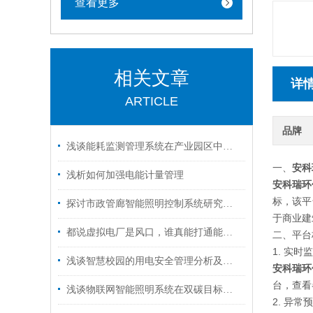
查看更多
相关文章
详
ARTICLE
品牌
浅谈能耗监测管理系统在产业园区中的应用分析
一、
安科
浅析如何加强电能计量管理
安科瑞环
标，该平
探讨市政管廊智能照明控制系统研究分析
于商业建
都说虚拟电厂是风口，谁真能打通能源互联网“最后一公里”？
二、平台
1. 实
浅谈智慧校园的用电安全管理分析及产品应用
安科瑞环
台，查看
浅谈物联网智能照明系统在双碳目标下的研究与设计
2. 异