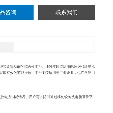
品咨询
联系我们
理等多项功能的综合性平台。通过实时监测用电数据和环境指
采取有效的节能措施。平台不仅适用于工业企业，也广泛应用
监控电力消耗情况。用户可以随时通过移动设备或电脑登录平