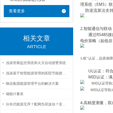
理系统（EMS）
防逆流算法支持阈
查看更多
2.
智能通信与联动
通过RS485
相关文章
电价策略（如低谷
ARTICLE
3.
权*认证，品质保障
浅谈管廊监控系统和火灾自动报警系统
UL认证
：
符
浅谈基于智慧能源管理的医院节能措施分析
MID认证
：
满
物业集团能源管理平台的解决方案
储能计量表
4.
高精度测量，双
分布式能源无序？配网负荷波动？安科瑞智慧方案让新型电力网管理无忧！