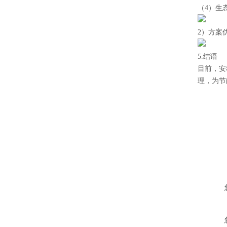
（4）生
2
）方案
5.结语
目前，安
理，为节