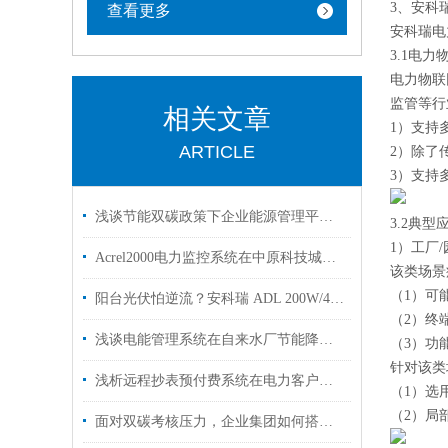
3、安科
查看更多
安科瑞
电
3.1电
力
电力物联
监管等行
相关文章
1）支持
ARTICLE
2）除了传
3）支持
浅谈节能双碳政策下企业能源管理平台系统的推进
3.2
典型
1）
工厂
Acrel2000电力监控系统在中原科技城智慧能源配电工程中的应用
该类场景
（1）
可
阳台光伏怕逆流？安科瑞 ADL 200W/400W电表，户用光储合规省电费的核心！
（2）
终
浅谈电能管理系统在自来水厂节能降耗中的应用
（3）
功
针对该类
浅析远程抄表预付费系统在电力客户管理方面的应用
（1）
选
（2）
局
面对双碳考核压力，企业集团如何搭建全域能碳数字化平台？