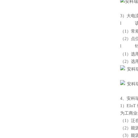
3）
大电
l
（1）
常
（2）
点
l
（1）
选
（2）
选
4、安科
1）
EIo
为工商业
（1）泛
（2）能
（3）能