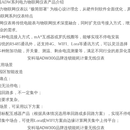
瑞ADW系列
电力物联网仪表产品介绍
力物联网
仪表以 “极简部署" 为核心设计理念，从硬件到软件全面优化
物联网系列仪表特点
网仪表将传统电能表与物联网技术深度融合，同时扩充信号接入方式，增
业的需求。
多种电流接入方式，mA*互感器或罗氏线圈等，能够实现不停电安装
统的RS485通讯外，还支持4G、WIFI、Lora等通讯方式，可以灵活选择
多种附加功能，开关量、测温、剩余电流测量等，满足不同行业的差异化
应用场景
/园区智能改造
痛点：
能无法停电；
端回路多，不一定集中；
能要求复杂。
场景，可采用以下方案：
用标配互感器产品（根据具体情况选用单回路或多回路方案），实现不停
部集中场合，可使用Lora或WIFI方案由边缘计算网关集中上传平台；