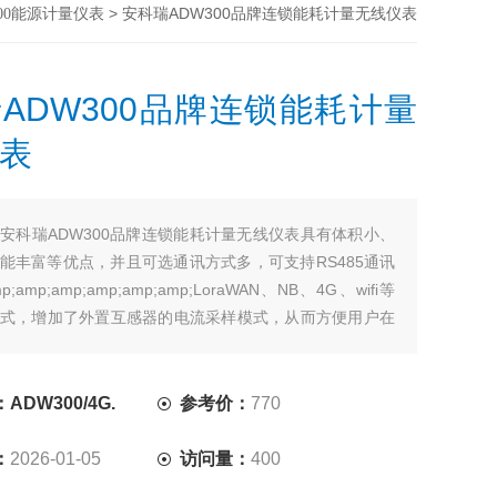
> 安科瑞ADW300品牌连锁能耗计量无线仪表
300能源计量仪表
ADW300品牌连锁能耗计量
表
安科瑞ADW300品牌连锁能耗计量无线仪表具有体积小、
能丰富等优点，并且可选通讯方式多，可支持RS485通讯
p;amp;amp;amp;amp;amp;LoraWAN、NB、4G、wifi等
式，增加了外置互感器的电流采样模式，从而方便用户在
行安装使用。可灵活安装于配电箱内，实现对不同区域和
分项电能计量、运维监管或电力监控等需求。
DW300/4G.
参考价：
770
：
2026-01-05
访问量：
400