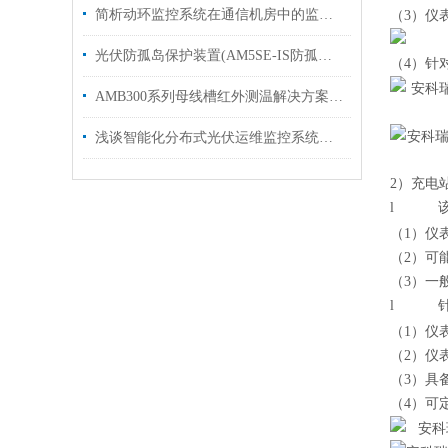
简析动环监控系统在通信机房中的监测与预警作用
（
3
）
仪
光伏防孤岛保护装置(AM5SE-IS防孤岛保护装置)
（4）
针
AMB300系列母线槽红外测温解决方案中国移动河南某数据中心项目案例分享
浅谈智能化分布式光伏运维监控系统的设计与实现
2）
充电
l
（1）
仪
（2）
可
（3）
一
l
（1）
仪
（2）
仪
（3）
具
（4）
可