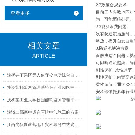
2.2政策合规要求
目前国内多数地区对
查看更多
为，可能面临处罚。
2.3能源浪费问题
没有防逆流措施时，
释放，提升自发自用
相关文章
3.防逆流解决方案
ARTICLE
而解决这个问题，就
可阻断逆流趋势，确
刚性保护+柔性调节
浅析井下采区无人值守变电所综合自动化系统设计及应用
刚性保护：内置高速
柔性调节：通过RS4
浅谈能耗监测管理系统在产业园区中的应用分析
安科瑞依托多年行业
浅析某工业大学校园能耗监测管理平台应用
浅谈IT隔离电源在医院电气施工的方案
江西光伏新政落地！安科瑞分布式光伏云平台破解监管与效率难题