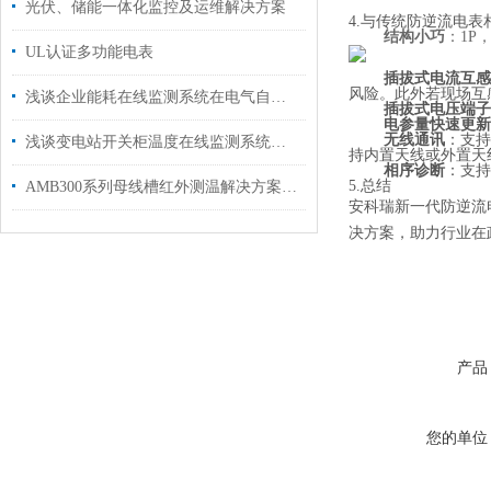
光伏、储能一体化监控及运维解决方案
4.与传统防逆流电
结构小巧
：1P
UL认证多功能电表
插拔式电流互感
风险。此外若现场互
浅谈企业能耗在线监测系统在电气自动化管理中的应用
插拔式电压端子
电参量快速更新
无线通讯
：支持
浅谈变电站开关柜温度在线监测系统设计
持内置天线或外置天
相序诊断
：支持
5.总结
AMB300系列母线槽红外测温解决方案中国移动河南某数据中心项目案例分享
安科瑞新一代防逆流
决方案，助力行业在
产品
您的单位