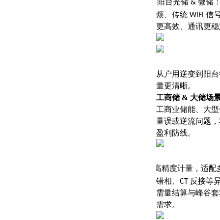
3.
阳台光储 & 微储
：
烦、传统 WiF
更高效、通讯更稳
从户用逆变到阳台微
量更清晰。
工商储 & 大储
工商业储能、大型
量误或逆流问题，
盈利防线。
·
高精度计量，适配
错相、CT 反接等异
需量结算与峰谷套
需求。