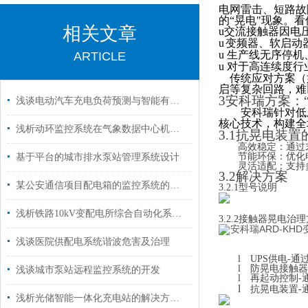
电网雷击、短路故
的“晃电"现象。
相关文章
u
交流接触器因电
u
变频器、软启动
u
ARTICLE
生产线无序停机
u
对于高连续度行
传统应对方案（
启等复杂回路，难
3安科瑞方案：
浅谈电动汽车充电负荷预测与智能有序充电策略研究
安科瑞针对低
核心技术，构建全
浅析动环监控系统在气象数据中心机房的应用
3.1
抗晃电装置
高效稳定：通过
节能环保：优化
基于平台的城市排水泵站管理系统设计
灵活适配：支持
3.2解决方案
某公安通信项目配电箱的监控系统的应用
3.2.1型号说明
浅析铁路10kV变配电所综合自动化系统的应用
3.2.2接触器晃电治
浅谈医院供配电系统谐波危害及治理
l
UPS供电-通
l
防晃电接触器
浅谈城市泵站远程监控系统的开发
l
再起动控制-
l
抗晃电装置-
浅析光储智能一体化充电站的解决方案与应用