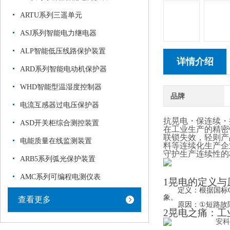
ARTU系列三遥单元
ASJ系列智能电力继电器
ALP智能低压线路保护装置
详情介绍
ARD系列智能电动机保护器
WHD智能型温湿度控制器
品牌
电流互感器过电压保护器
抗晃电・保连续・
ASD开关柜综合测控装置
在工业生产的精密
联锁失效，轻则产
电能质量在线监测装置
料等连续化生产企
守护生产连续性的
ARB5系列弧光保护装置
AMC系列可编程电测仪表
1晃电的定义与
定义：
根据国标GB
象
。
查看更多
原因：
①
短路故
2晃电之痛：工