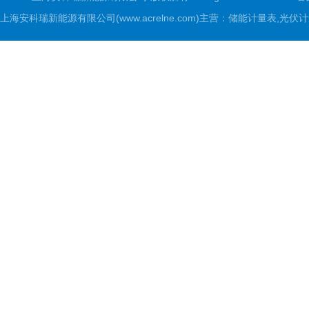
上海安科瑞新能源有限公司(www.acrelne.com)主营：储能计量表,光伏