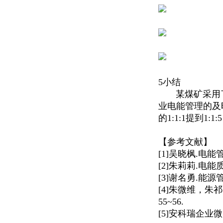
5小结
某煤矿采用了
业电能管理的及
的1:1:1提到1
【参考文献】
[1]吴晓枫.
[2]朱莉莉.电能
[3]谢名勇.能源
[4]朱微维，朱
55~56.
[5]安科瑞企业微