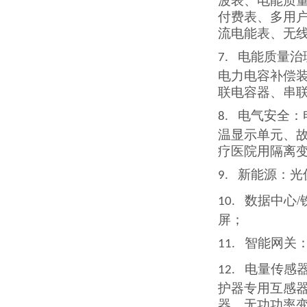
波表、电能质
付费表、多用
流电能表、无
电能质量治
7.
电力电容补偿
联电容器、串
电气安全：
8.
温显示单元、
疗医院用隔离
新能源：光
9.
数据中心
10.
屏；
智能网关
11.
电量传感
12.
护器
专用互
感
器、无功功率