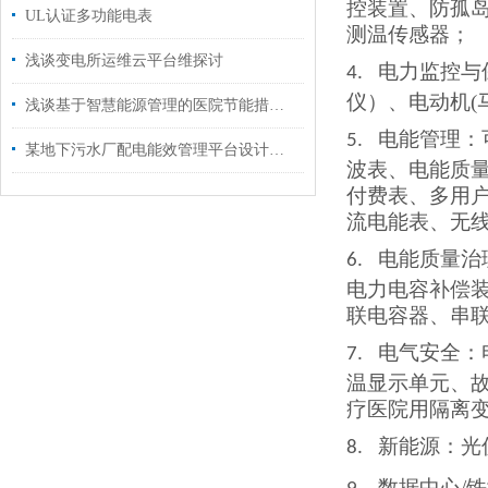
控装置、防孤
UL认证多功能电表
测温传感器
；
浅谈变电所运维云平台维探讨
电力监控与
4.
仪）、电动机
浅谈基于智慧能源管理的医院节能措施分析
电能管理：
5.
某地下污水厂配电能效管理平台设计与智能照明策略
波表、电能质
付费表、多用
流电能表、无
电能质量治
6.
电力电容补偿
联电容器、串
电气安全：
7.
温显示单元、
疗医院用隔离
新能源：光
8.
数据中心/