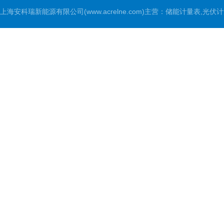
上海安科瑞新能源有限公司(www.acrelne.com)主营：储能计量表,光伏