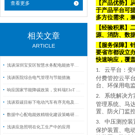
【产品优势】从
查看更多
于产品平台可
多方位需求，
【经验积累】
相关文章
源、消防、数
【服务保障】针
ARTICLE
要省市都设立
快速响应，覆
浅谈深圳宝安区智慧水务配电能效平台的构建
云平台
：变
1.
付费管控云平
浅谈医院综合电气管理与节能措施
台、环保用电
响应国家节能降碳政策，安科瑞EIoT 平台赋能园区能源改造
系统解决方
2.
浅谈双碳目标下电动汽车有序充电及车网互动关键技术探究
管理系统、马
置、防火门监
数据中心配电能效精细化建设策略研究与趋势分析
中压测控装
3.
浅谈应急照明在化工生产中的应用
保护装置、电