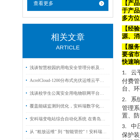
【产品
查看更多
于产品
多方位
【经验
相关文章
源、消
【服务
ARTICLE
要省市
快速响
浅谈智慧校园的用电安全管理分析及产品应用
云
1.
付费管
AcrelCloud-1200分布式光伏运维云平台-屋顶生金的数字化钥匙
台、环
浅谈校学生公寓安全用电物联网平台的应用
系
2.
覆盖能碳监测到优化，安科瑞数字化能碳管理平台助力浙江园区零碳转型
管理系
置、防
安科瑞变电站综合自动化系统 在青岛海洋科技园应用
中
3.
从 “粗放运维” 到 “智能管控”！安科瑞云平台赋能分布式光伏升级
保护装