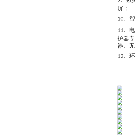
9.
屏；
智
10.
电
11.
护器
专
器、无
环
12.