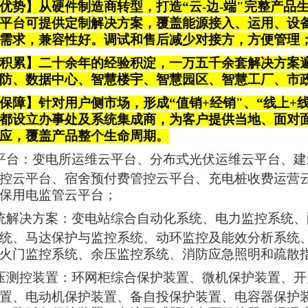
优势】从硬件制造商转型，打造“云-边-端"完整产
平台可提供定制解决方案，覆盖能源接入、运用、设
需求，兼容性
好
。调试和售后减少对接方，方便管理
积累】二十余年的经验积淀，一万五千余套解决方案
防、数据中心、智慧楼宇、智慧园区、智慧工厂、市
保障】针对用户侧市场，形成“值销+经销"、“线上+
都设立办事处及系统集成商，为客户提供当地、面对
应，覆盖产品整个生命周期。
平台
：变电所运维云平台、分布式光伏运维云平台、建
控云平台、宿舍预付费管控云平台、充电桩收费运营
保用电监管云平台；
统解决方案：变电站综合自动化系统、电力监控系统、
统、马达保护与监控系统、动环监控及能效分析系统
火门监控系统、余压监控系统、消防应急照明和疏散
压测控装置：环网柜综合保护装置、微机保护装置、开
置、电动机保护装置、备自投保护装置、电容器保护装