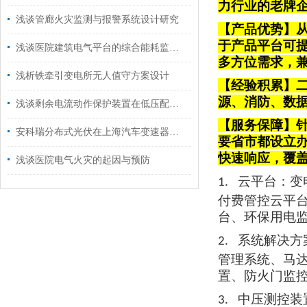
力行业的老牌
浅谈管廊火灾监测与报警系统设计研究
【产品优势】从
于产品平台可
浅谈医院建筑电气平台的综合能耗监控管理分析
多方位需求，
浅析铁牵引变电所无人值守方案设计
【经验积累】
源、消防、数
浅谈剩余电流动作保护装置在低压配电系统中的应用
【服务保障】针
安科瑞分布式光伏在上海汽车变速器有限公司8.3MWp项目中的应用
要省市都设立
快速响应，覆
浅谈医院电气火灾的起因与预防
云平台
：变
1.
付费管控云平
台、环保用电
系统解决方
2.
管理系统、马
置、防火门监
中压测控装
3.