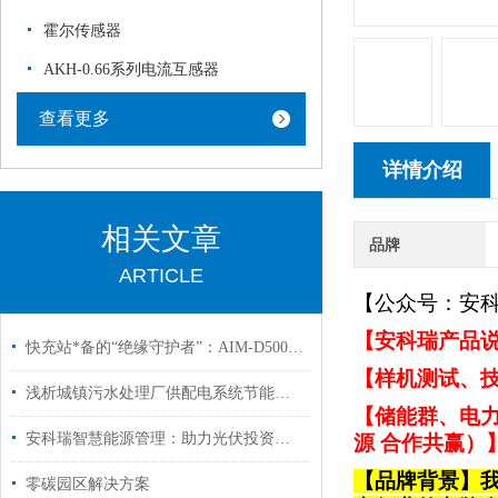
霍尔传感器
AKH-0.66系列电流互感器
查看更多
详情介绍
相关文章
品牌
ARTICLE
【公众号：安
【安科瑞产品说
快充站*备的“绝缘守护者”：AIM-D500-CA适配CCSC&HAdeMO双标准
【样机测试、技
浅析城镇污水处理厂供配电系统节能设计
【储能群、电力
安科瑞智慧能源管理：助力光伏投资者抢占“430”“531”政策红利
源 合作共赢）
【品牌背景】
零碳园区解决方案