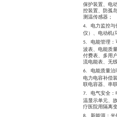
保护装置、电
控装置、防孤
测温传感器
；
电力监控与
4.
仪）、电动机
电能管理：
5.
波表、电能质
付费表、多用
流电能表、无
电能质量治
6.
电力电容补偿
联电容器、串
电气安全：
7.
温显示单元、
疗医院用隔离
新能源：光
8.