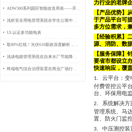
力行业的老牌
ADW300系列园区智能改造用表——开启智慧园区高效节能新时代
【产品优势】从
于产品平台可
浅析安全用电管理系统在学生公寓中的应用案例
多方位需求，
UL认证多功能电表
【经验积累】
源、消防、数
取80%红线！光伏618新政深度解析，安科瑞助力分布式光伏全场景合规接入
【服务保障】针
浅谈电能管理系统在自来水厂节能降耗中的应用
要省市都设立
快速响应，覆
终端电气综合治理装置在商业广场行业中的应用
云平台
：变
1.
付费管控云平
台、环保用电
系统解决方
2.
管理系统、马
置、防火门监
中压测控装
3.