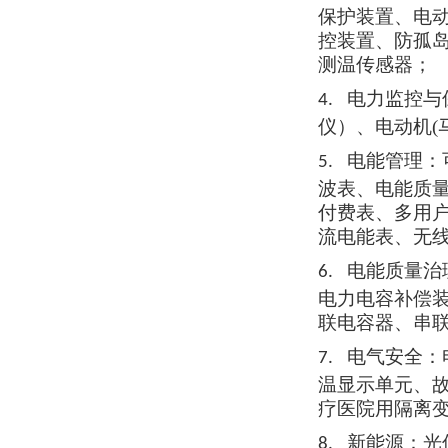
保护装置、电
控装置、防孤
测温传感器
；
电力监控与
4.
仪）、电动机
电能管理：
5.
波表、电能质
付费表、多用
流电能表、无
电能质量治
6.
电力电容补偿
联电容器、串
电气安全：
7.
温显示单元、
疗医院用隔离
新能源：光
8.