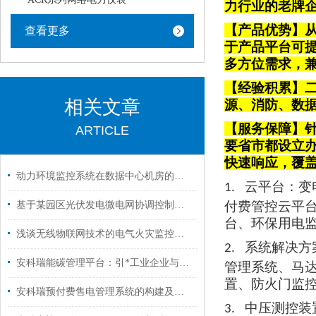
力行业的老牌
【产品优势】从
查看更多
于产品平台可
多方位需求，
【经验积累】
相关文章
源、消防、数
【服务保障】针
ARTICLE
要省市都设立
快速响应，覆
动力环境监控系统在数据中心机房的应用
云平台
：变
1.
付费管控云平
基于某园区光伏发电微电网协调控制系统分析
台、环保用电
浅谈无线物联网技术的电气火灾监控系统设计
系统解决方
2.
安科瑞能碳管理平台：引*工业企业与园区数字化能碳管理新方向
管理系统、马
置、防火门监
安科瑞预付费售电管理系统的构建及应用
中压测控装
3.