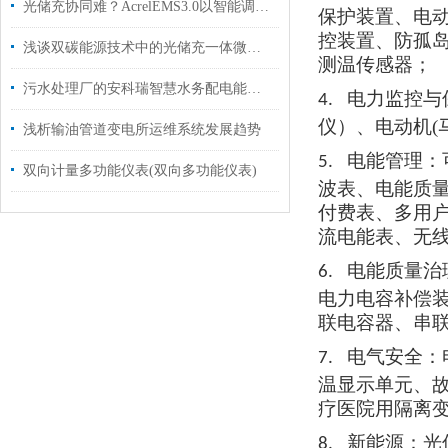
光储充协同难？AcrelEMS3.0以智能调度打通能源管理全链路
保护装置、电
控装置、防孤
浅谈双碳能源技术中的光储充一体微电网能量系统设计与性能分析
测温传感器
；
污水处理厂的安科瑞智慧水务配电能效管理平台的方案实施
电力监控与
4.
仪）、电动机
浅析输油管道变电所运维系统发展趋势
电能管理：
5.
双向计量多功能仪表(双向多功能仪表)
波表、电能质
付费表、多用
流电能表、无
电能质量治
6.
电力电容补偿
联电容器、串
电气安全：
7.
温显示单元、
疗医院用隔离
新能源：光
8.