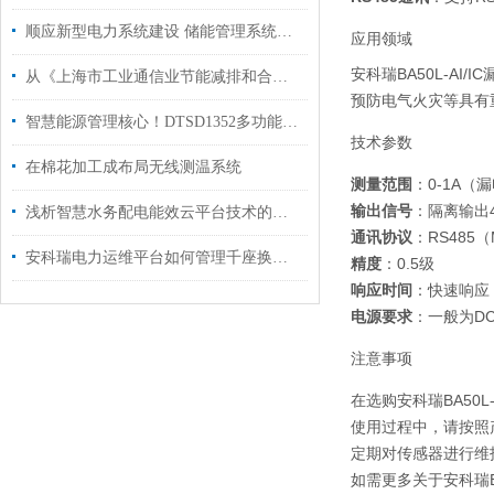
顺应新型电力系统建设 储能管理系统实现节能降碳双增效
应用领域
安科瑞BA50L-A
从《上海市工业通信业节能减排和合同能源管理专项扶持办法》
预防电气火灾等具有
智慧能源管理核心！DTSD1352多功能电能表高精度仪表重塑工商业储能经济账
技术参数
在棉花加工成布局无线测温系统
测量范围
：0-1A（
输出信号
：隔离输出4
浅析智慧水务配电能效云平台技术的应用与发展
通讯协议
：RS485（
安科瑞电力运维平台如何管理千座换电站的电力数据？
精度
：0.5级
响应时间
：快速响应
电源要求
：一般为DC
注意事项
在选购安科瑞BA50
使用过程中，请按照
定期对传感器进行维
如需更多关于安科瑞B