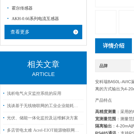
霍尔传感器
AKH-0.66系列电流互感器
查看更多
详情介绍
相关文章
品牌
ARTICLE
安科瑞BA50L-A
离的方式输出为4-2
浅析电气火灾监控系统的应用
产品特点
浅谈基于无线物联网的工业企业能耗监控系统设计
高精度测量
：采用的
光伏、储能一体化监控及运维解决方案
宽测量范围
：测量范
隔离输出
：4-20
多店管电太难 Acrel-EIOT能源物联网平台方案，帮连锁门店省下真金白银
RS485通讯
：支持R