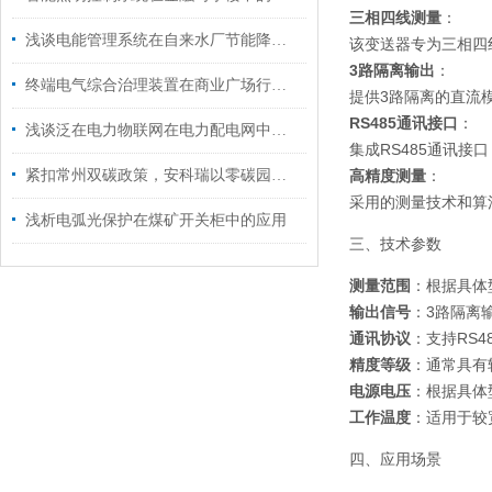
三相四线测量
：
浅谈电能管理系统在自来水厂节能降耗中的应用
该变送器专为三相四
3路隔离输出
：
终端电气综合治理装置在商业广场行业中的应用
提供3路隔离的直流
RS485通讯接口
：
浅谈泛在电力物联网在电力配电网中的应用
集成RS485通讯接
紧扣常州双碳政策，安科瑞以零碳园区方案赋能绿色产业发展
高精度测量
：
采用的测量技术和算
浅析电弧光保护在煤矿开关柜中的应用
三、技术参数
测量范围
：根据具体
输出信号
：3路隔离
通讯协议
：支持RS4
精度等级
：通常具有
电源电压
：根据具体
工作温度
：适用于较宽
四、应用场景