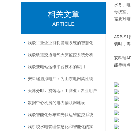
水务、电
母线室、
相关文章
需要对电
ARTICLE
ARB-
浅谈工业企业能耗管理系统的智慧化构建
装时，需
浅谈轨道交通电气火灾监控系统分析措施
安科瑞A
能等特点
浅谈变电站运维平台技术的应用
安科瑞虚拟电厂：为山东电网柔性调节、源荷互动注入新动能
天津分时计费落地：工商业 / 农业用户如何破局？安科瑞预付费方案来支招
数据中心机房的电力物联网建设
浅谈智能化分布式光伏运维监控系统的设计与实现
浅析校水电管理信息化和智能化的实现及能效平台的应用