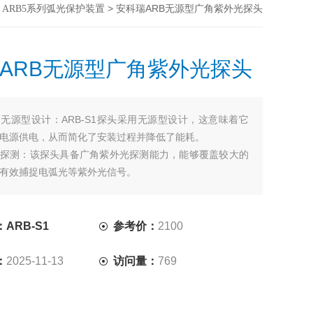
>
> 安科瑞ARB无源型广角紫外光探头
ARB5系列弧光保护装置
ARB无源型广角紫外光探头
：
无源型设计：ARB-S1探头采用无源型设计，这意味着它
电源供电，从而简化了安装过程并降低了能耗。
探测：该探头具备广角紫外光探测能力，能够覆盖较大的
有效捕捉电弧光等紫外光信号。
能：ARB-S1探头自带滤光功能，能够滤除不需要的光线
探测的准确性和可靠性。这一特点对于在复杂环境中进行
尤为重要。
ARB-S1
参考价：
2100
：
2025-11-13
访问量：
769