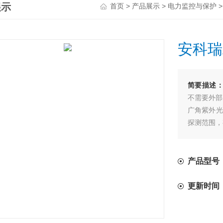
展示
>
>
首页
产品展示
电力监控与保护
安科瑞
简要描述
不需要外部
广角紫外光
探测范围，
自带滤光功
干扰，提高
电弧光探测
产品型号：
更新时间