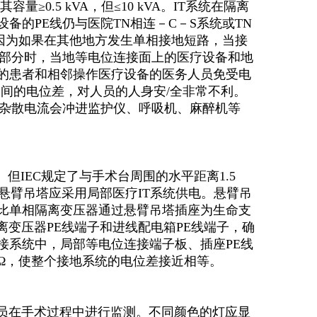
0.5 kVA，但≤10 kVA。IT系统在隔离
备的PE线仍与医院TN相连－C－S系统或TN
因为如果在其他地方发生单相接地短路，当接
电部分时，当地等电位连接面上的医疗设备和地
的患者和相邻操作医疗设备的医务人员免受电
之间的电位差，对人员的人身安/全非常不利。
的杂散电流会冲进监护仪、呼吸机、麻醉机等
。
。但IEC规定了与手术台周围的水平距离1.5
邻悬臂吊塔应采用局部医疗IT系统供电。悬臂吊
变比单相隔离变压器通过悬臂吊塔插座为生命支
离变压器PE线端子和进线配电箱PE线端子，确
接系统中，局部等电位连接端子板、插座PE线
2Ω，使整个接地系统的电位差接近相等。
人员在手术过程中进行监测。不同颜色的灯应显