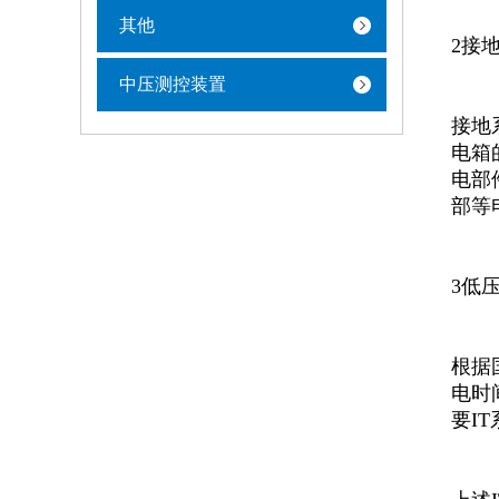
其他
2接
中压测控装置
接地
电箱
电部
部等
3低
根据
电时
要I