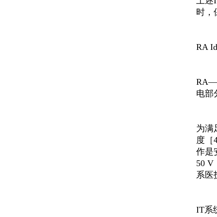
上述
时，
RA I
RA
电部
为满
度［
作是
50
系医
IT