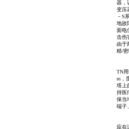
器，
变压
－S
地故
面电
击伤
由于
精/
TN
m，
塔上
持医
保当
端子
应在