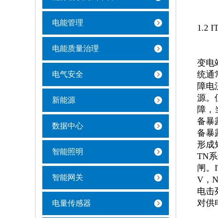
电能管理
1.2 
电能质量治理
变电
统通
电气安全
障电
源。
新能源
障，
备暴
数据中心
备暴
形成
智能照明
TN
闸。
智能网关
V，
电击
对供
电量传感器