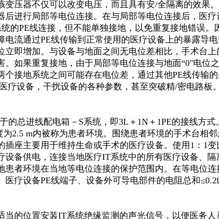
该变压器不仅可以改变电压，而且具有安/全隔离的效果。其容量≥
器后进行局部等电位连接。在与局部等电位连接后，医疗设
系统的PE线连接，但不能单独接地，以免重复接地错误。
障电流通过PE线传输到正常使用的医疗设备上的暴露导
位立即增加。与设备与地面之间无电位差相比，手术台上
害。如果重复接地，由于局部等电位连接与地面“0"电位
两个接地系统之间可能存在电位差，通过其他PE线传输
密医疗设备，干扰设备的各种参数，甚至突破精/密电路板
用于的总进线配电箱－S系统，即3L＋1N＋1PE的接线方式
度为2.5 m内被称为患者环境。围绕患者环境的手术台相
的插座主要用于维持生命或手术的医疗设备。使用1：1
疗设备供电，连接当地医疗IT系统中的所有医疗设备、隔
地患者环境在当地等电位连接的保护范围内。在等电位连
、医疗设备PE线端子、设备外可导电部件的电阻总和≤0.
适当的位置安装IT系统绝缘监测的声光信号，以便医务