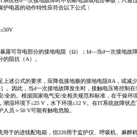
IT系统在d一次接地故障时不切断电源或电击事故，只通
保护电器的动作特性应符合以下公式：
d≤50V
—暴露可导电部分的接地电阻（Ω）；Id—当d一次接地
分的阻抗（A）。
足上述公式的要求，应降低接地极的接地电阻RA，或减
4］。因此，当d一次接地故障发生时，接触电压将控制在5
安/全的。根据国家电气安/全相关规范和标准，在干燥环
 V，潮湿环境下≤25 V，水下环境≤12 V。在IT系统故障
护人员＞50 V可能有触电危险。
系统用于的进线配电箱，但220用于监护仪、呼吸机、麻醉机等