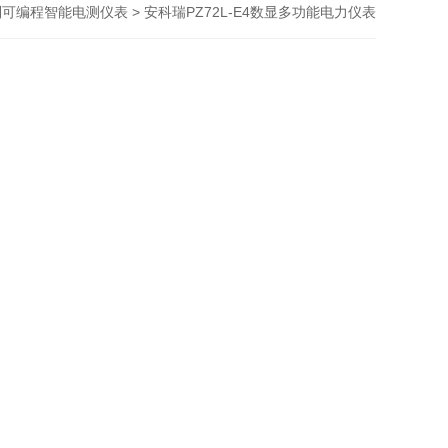
> 安科瑞PZ72L-E4数显多功能电力仪表
列可编程智能电测仪表