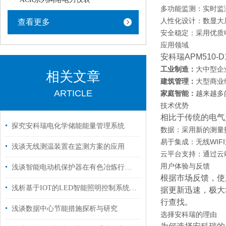
多功能监测：实时监
人性化设计：数显大
查看更多
安全稳定：采用优质
应用领域
安科瑞APM510
工业制造：
大中型企
相关文章
建筑管理：
大型商业
ARTICLE
家庭智能：
越来越多
技术优势
相比于传统的电气监
探究安科瑞电化学储能能量管理系统
数据：采用新的测量
易于集成：无线WI
浅谈无线测温装置在监测方案的应用
云平台支持：通过云
用户体验与反馈
浅谈智能电动机保护器在有色冶炼行业中的应用
根据市场反馈，使
浅析基于IOT的LED智能照明控制系统设计方案
据更新迅速，极大
行查找。
浅谈数据中心节能措施探析与研究
选择安科瑞的理由