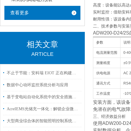
高度：设备能以高达
实时监控：借助安科
查看更多
耐用性强：该设备内
二、技术参数与安装
ADW200-D24
相关文章
参数
说明
电流测量范围
0-4
ARTICLE
测量精度
±0.
不止于节能：安科瑞 EIOT 正在构建景区的 “数字碳账单” 体系
供电电源
AC 
通讯方式
RS
数据中心动环监控系统分析与应用
工作温度
-10
基于变电站自动化系统中的安全措施分析及应用
安装方面，该设备
AcreIEMS光储充一体化：解锁企业微电网能效管理的未来密码
免潜在的电气故障
三、经济效益分析
大型商业综合体的智能照明控制系统设计方案
使用ADW200
实时数据分析，企