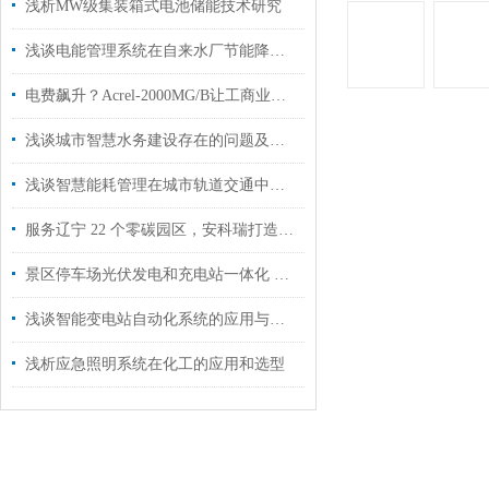
浅析MW级集装箱式电池储能技术研究
浅谈电能管理系统在自来水厂节能降耗中的应用
电费飙升？Acrel-2000MG/B让工商业储能“削峰填谷”省出30%成本！
浅谈城市智慧水务建设存在的问题及改进措施
浅谈智慧能耗管理在城市轨道交通中的设计与应用
服务辽宁 22 个零碳园区，安科瑞打造智慧能碳数字底座
景区停车场光伏发电和充电站一体化 系统解决方案
浅谈智能变电站自动化系统的应用与产品选型
浅析应急照明系统在化工的应用和选型