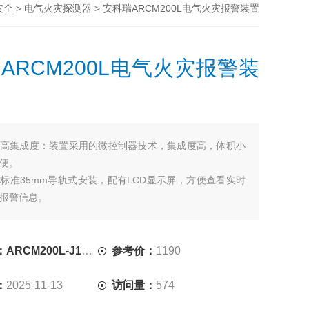
>
> 安科瑞ARCM200L电气火灾报警装置
安全
电气火灾探测器
ARCM200L电气火灾报警装
高集成度：装置采用的微控制器技术，集成度高，体积小
便。
标准35mm导轨式安装，配有LCD显示屏，方便查看实时
报警信息。
额定剩余电流报警动作值、脱扣延时及动作类型等参数可
求进行灵活设置。
式：支持嵌入式安装等多种安装方式，满足不同场景的需
CM200L-J12T4
参考价：
1190
：
2025-11-13
访问量：
574