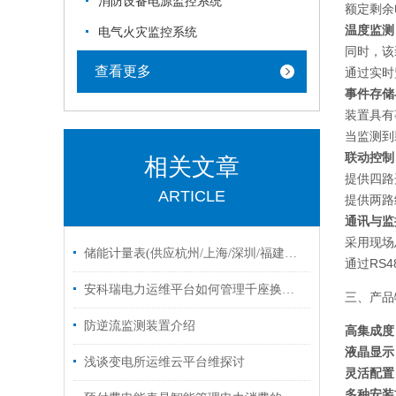
消防设备电源监控系统
额定剩余
温度监测
电气火灾监控系统
同时，该
查看更多
通过实时
事件存储
装置具有
当监测到
联动控制
相关文章
提供四路
ARTICLE
提供两路
通讯与监
采用现场
储能计量表(供应杭州/上海/深圳/福建等地)
通过RS
安科瑞电力运维平台如何管理千座换电站的电力数据？
三、产品
防逆流监测装置介绍
高集成度
液晶显示
浅谈变电所运维云平台维探讨
灵活配置
多种安装