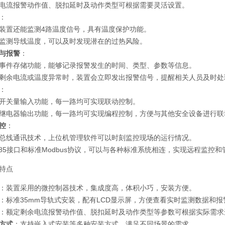
电流报警动作值、脱扣延时及动作类型可根据需要灵活设置。
：
装置还能监测4路温度信号，具有温度保护功能。
监测导线温度，可以及时发现潜在的过热风险。
与报警
：
事件存储功能，能够记录报警发生的时间、类型、参数等信息。
剩余电流或温度异常时，装置会立即发出报警信号，提醒相关人员及时处
：
开关量输入功能，每一路均可实现联动控制。
继电器输出功能，每一路均可实现编程控制，方便与其他安全设备进行联
控
：
总线通讯技术，上位机管理软件可以时刻监控现场的运行情况。
485接口和标准Modbus协议，可以与各种标准系统相连，实现远程监控和
特点
：装置采用的微控制器技术，集成度高，体积小巧，安装方便。
：标准35mm导轨式安装，配有LCD显示屏，方便查看实时监测数据和报
：额定剩余电流报警动作值、脱扣延时及动作类型等参数可根据实际需求
方式
：支持嵌入式安装等多种安装方式，满足不同场景的需求。