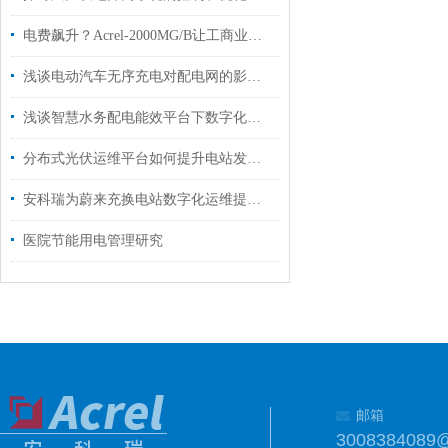
电费飙升？Acrel-2000MG/B让工商业储能“削峰填谷”省出30%成本！
浅谈电动汽车无序充电对配电网的影响及有序充电优化
浅谈智慧水务配电能效平台下数字化转型的挑战与实践
分布式光伏运维平台如何提升电站发电量
安科瑞为蔚来充换电站数字化运维提供解决方案
医院节能用电管理研究
邮箱
3008384089