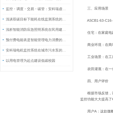
三、应用场景
监控・调度・交易・碳管：安科瑞虚拟电厂一体化解决方案
浅谈双碳目标下能耗在线监测系统的应用方向
ASCB1-63-C
浅析智能消防应急照明系统在民用建筑电气设计中的应用
住宅：在家庭电路
预付费电能表是智能管理电力消费的未来之一
商业环境：在商场
安科瑞电机监控系统在城市污水泵的应用
工业场景：在工厂
以用电管理为起点建设低碳校园
农田灌溉：在一些
四、用户评价
根据市场反馈，许多
监控功能大大提高了
用户A：这款微断