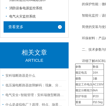
的保护性能：微断
消防设备电源监控系统
智能化监控：该微
电气火灾监控系统
查看更多
简便的安装与使用：
环保材料：产品材
二、技术参数与
相关文章
ARTICLE
详细了解ASCB1-
参数
数值
额定电流
16A
安科瑞断路器是什么
极数
1极
额定工作电压
AC230V
低压漏电断路器故障解码：现象、分析与诊断艺术
额定分断能力
6kA
电气安全+智能管理：安科瑞微型断路器在学校中的创新应用
防护等级
IP20
重量
约0.5kg
什么是虚拟电厂？原理、特点、场景，一篇看懂安科瑞虚拟电厂解决方案