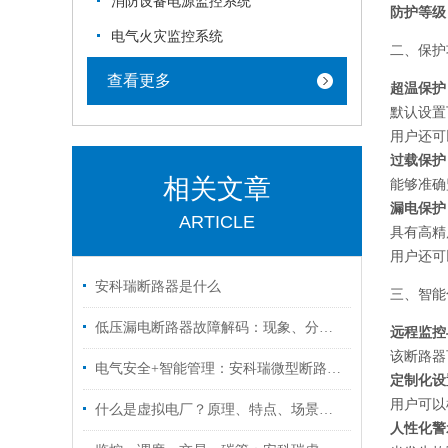
消防设备电源监控系统
防护等级
电气火灾监控系统
二、保护
查看更多
超温保护
默认设置
用户还可
过载保护
相关文章
能够准确
漏电保护
ARTICLE
具有高精
用户还可
安科瑞断路器是什么
三、智能
低压漏电断路器故障解码：现象、分析与诊断艺术
远程监控
该断路器
电气安全+智能管理：安科瑞微型断路器在学校中的创新应用
定制化设
用户可以
什么是虚拟电厂？原理、特点、场景，一篇看懂安科瑞虚拟电厂解决方案
人性化警