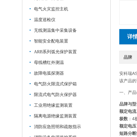
电气火灾监控主机
温度巡检仪
无线测温集中采集设备
详
智能安全配电装置
ARB系列弧光保护装置
品牌
母线槽红外测温
故障电弧探测器
安科瑞A
该产品的
电气防火限流式保护箱
一、产品
限流式电气防火保护器
品牌与型
工业用绝缘监测装置
额定电流
隔离电源绝缘监测装置
极数
：4
额定电压
消防应急照明和疏散指示
短路分断