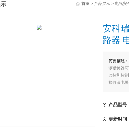
展示
>
>
首页
产品展示
电气安
安科瑞
路器 电
简要描述：
该断路器可
监控和控制
接收漏电警
定制化设置
用户可以根
动作时间，
产品型号：AS
人性化警示
当发生故障
更新时间
发现和处理