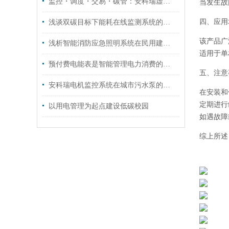
监控・调度・交易・碳管：安科瑞虚拟电厂一体化解决方案
当发生故
四、应用
浅谈双碳目标下能耗在线监测系统的应用方向
该产品广
浅析智能消防应急照明系统在民用建筑电气设计中的应用
适用于单
预付费电能表是智能管理电力消费的未来之一
五、注意
安科瑞电机监控系统在城市污水泵的应用
在安装和
定期进行
以用电管理为起点建设低碳校园
如遇故障
综上所述