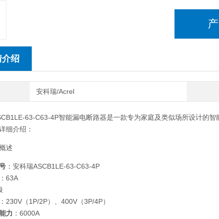
产
情介绍
安科瑞/Acrel
SCB1LE-63-C63-4P智能漏电断路器是一款专为家庭及类似场所设
详细介绍：
概述
号
：安科瑞ASCB1LE-63-C63-4P
：63A
极
：230V（1P/2P）、400V（3P/4P）
能力
：6000A