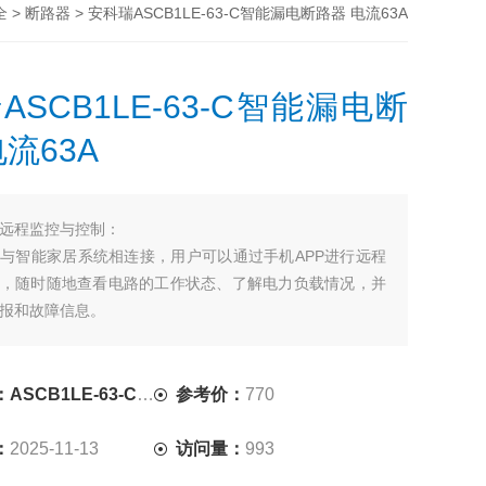
>
> 安科瑞ASCB1LE-63-C智能漏电断路器 电流63A
全
断路器
ASCB1LE-63-C智能漏电断
流63A
远程监控与控制：
与智能家居系统相连接，用户可以通过手机APP进行远程
，随时随地查看电路的工作状态、了解电力负载情况，并
报和故障信息。
：
据自己的需求和电路情况，设置合适的漏电保护灵敏度和
以适应不同电器设备的使用。
CB1LE-63-C63-4P
参考价：
770
功能：
时，断路器会有明确的警示灯和声音提示，方便用户及时
：
2025-11-13
访问量：
993
问题。