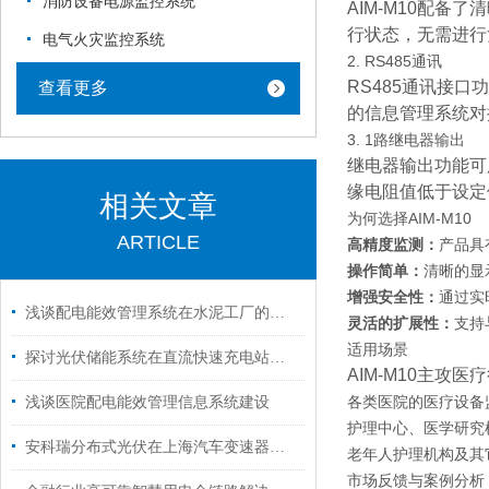
消防设备电源监控系统
AIM-M10配
行状态，无需进行
电气火灾监控系统
2. RS485通讯
RS485通讯接口
查看更多
的信息管理系统对
3. 1路继电器输出
继电器输出功能可
缘电阻值低于设定
相关文章
为何选择AIM-M10
ARTICLE
高精度监测：
产品具
操作简单：
清晰的显
增强安全性：
通过实
浅谈配电能效管理系统在水泥工厂的应用
灵活的扩展性：
支持
适用场景
探讨光伏储能系统在直流快速充电站中的应用
AIM-M10主攻
各类医院的医疗设备
浅谈医院配电能效管理信息系统建设
护理中心、医学研究
安科瑞分布式光伏在上海汽车变速器有限公司8.3MWp项目中的应用
老年人护理机构及其
市场反馈与案例分析