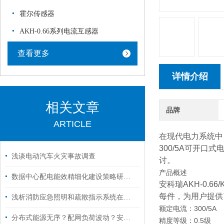
霍尔传感器
AKH-0.66系列电流互感器
查看更多
详情介绍
相关文章
品牌
ARTICLE
在现代电力系统中，
300/5A可开
浅谈电动汽车火灾事故调查
讨。
产品概述
数据中心配电能效精细化建设策略研究与趋势分析
安科瑞AKH-0.
每件，为用户提供
浅析消防应急照明和疏散指示系统在项目工程中应用和选型
额定电流：300/5A
分布式能源无序？配网负荷波动？安科瑞智慧方案让新型电力网管理无忧！
精度等级：0.5级