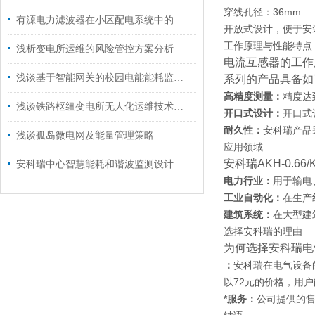
穿线孔径：36mm
有源电力滤波器在小区配电系统中的应用与选型
开放式设计，便于安
工作原理与性能特点
浅析变电所运维的风险管控方案分析
电流互感器的工作
浅谈基于智能网关的校园电能能耗监测系统设计与应用
系列的产品具备如
高精度测量：
精度达
浅谈铁路枢纽变电所无人化运维技术研究与应用
开口式设计：
开口式
耐久性：
安科瑞产品
浅谈孤岛微电网及能量管理策略
应用领域
安科瑞AKH-0.6
安科瑞中心智慧能耗和谐波监测设计
电力行业：
用于输电
工业自动化：
在生产
建筑系统：
在大型建
选择安科瑞的理由
为何选择安科瑞电气
：
安科瑞在电气设备
以72元的价格，用
*服务：
公司提供的