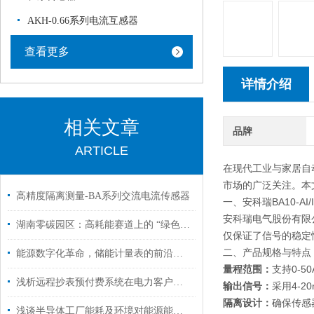
AKH-0.66系列电流互感器
查看更多
详情介绍
相关文章
品牌
ARTICLE
在现代工业与家居自动
市场的广泛关注。本
高精度隔离测量-BA系列交流电流传感器
一、安科瑞BA10-A
安科瑞电气股份有限公
湖南零碳园区：高耗能赛道上的 “绿色转身” 与破茧新生
仅保证了信号的稳定
二、产品规格与特点
能源数字化革命，储能计量表的前沿应用
量程范围：
支持0-
浅析远程抄表预付费系统在电力客户管理方面的应用
输出信号：
采用4-
隔离设计：
确保传感
浅谈半导体工厂能耗及环境对能源能耗的影响