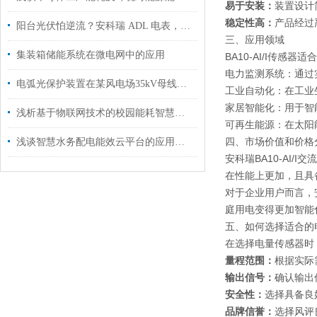
易于安装：
装置设计
稳定性高：
产品经过
阳台光伏怕逆流？安科瑞 ADL 电表，户用光储合规省电费的核心！
三、应用领域
集装箱储能系统在微电网中的应用
BA10-AI/I传感
电力监测系统：通过
电弧光保护装置在某风电场35kV母线的应用
工业自动化：在工业
家居智能化：用于智
浅析基于物联网技术的校园能耗智慧监控平台的设计及应用
可再生能源：在太阳
四、市场价值和价格
浅谈智慧水务配电能效云平台的应用与发展
安科瑞BA10-AI
在性能上更加，且具
对于企业用户而言，
庭用电变得更加智能
五、如何选择适合的
在选择电量传感器时
量程范围：
根据实际
输出信号：
确认输出
安全性：
选择具备良
品牌信誉：
选择风评