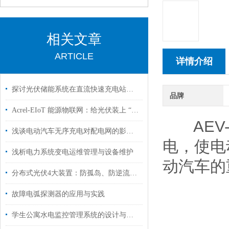
相关文章
ARTICLE
详情介绍
探讨光伏储能系统在直流快速充电站中的应用
品牌
Acrel-EIoT 能源物联网：给光伏装上 “智慧大脑”，防逆流难题秒破解
AEV-
浅谈电动汽车无序充电对配电网的影响及有序充电优化
电，使电
浅析电力系统变电运维管理与设备维护
动汽车的
分布式光伏4大装置：防孤岛、防逆流、电能质量监测、箱变测控作用说明
故障电弧探测器的应用与实践
学生公寓水电监控管理系统的设计与应用