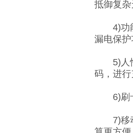
抵御复杂
4)功能
漏电保护
5)人性
码，进行
6)刷卡
7)移动
算更方便