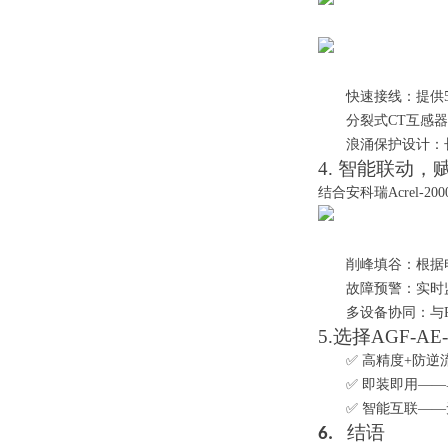
快速接线
：提供5
分裂式CT互感
浪涌保护设计：
4. 智能联动
结合安科瑞Acrel-2
削峰填谷：
根据
故障预警
：实时
多设备协同
：
与
5.
选择AGF-AE
✅ 高精度+防逆
✅ 即装即用—
✅ 智能互联—
结语
6.