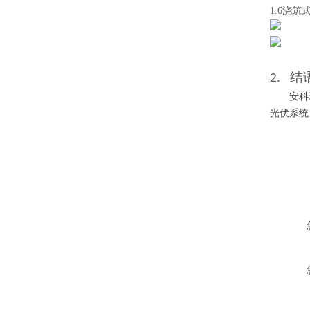
1.6浇
结
2.
安科
光伏系统