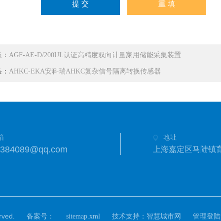
条：
AGF-AE-D/200UL认证高精度双向计量家用储能采集装置
条：
AHKC-EKA安科瑞AHKC复杂信号隔离转换传感器
箱
地址
8384089@qq.com
上海嘉定区马陆镇育
ved.
备案号：
技术支持：
sitemap.xml
智慧城市网
管理登陆