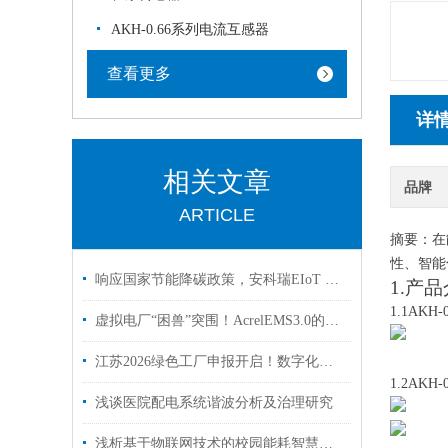
AKH-0.66系列电流互感器
查看更多
详
相关文章
品牌
ARTICLE
摘要：
在
性、智能
响应国家节能降碳政策，安科瑞EIoT 平台赋能园区能源改造
1.产
1.1AKH
虚拟电厂“困兽”突围！AcrelEMS3.0的智慧能源管理引擎轰鸣
江苏2026绿色工厂申报开启！数字化能碳平台成硬性门槛，12项功能缺一不可
1.2AKH
浅谈医院配电系统谐波分析及治理研究
浅析基于物联网技术的校园能耗智慧监控平台的设计及应用