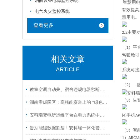
消防设备电源监控系统
智慧用电
有效提高
电气火灾监控系统
慧用电。
查看更多
2.2
主要
（1）
平
驾驶舱可
相关文章
ARTICLE
系统可接
（2）
教室空调自动关、宿舍违规电器秒断电：这所学校的用电管理太“聪明”！
（3）告
湖南零碳园区：高耗能赛道上的 “绿色转身” 与破茧新生
安科瑞变电所运维平台在电力系统中应用分析
(4)手机
告别能碳数据割裂！安科瑞一体化管控平台适配企业绿色转型
（5）智
1）
AR