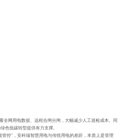
看全网用电数据、远程合闸分闸，大幅减少人工巡检成本。同
为绿色低碳转型提供有力支撑。
 到 “智能管控"，安科瑞智慧用电与传统用电的差距，本质上是管理