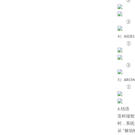
4）
ASC
5）
ARC
6.结语
安科瑞智
时，系统
从 “被动