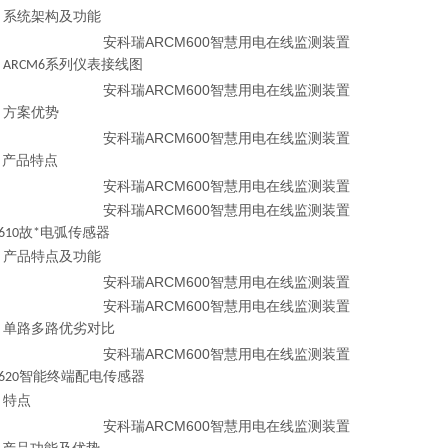
①
系统架构及功能
②
ARCM6系列
仪表接线图
③
方案优势
④
产品特点
M610故*电弧传感器
①
产品特点及功能
②
单路多路优劣对比
M620智能终端配电传感器
①
特点