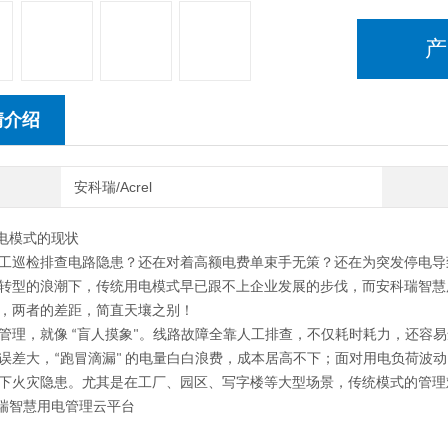
产
情介绍
安科瑞/Acrel
用电模式的现状
工巡检排查电路隐患？还在对着高额电费单束手无策？还在为突发停电导
转型的浪潮下，传统用电模式早已跟不上企业发展的步伐，而安科瑞智慧
，两者的差距，简直天壤之别！
管理，就像 “盲人摸象"。线路故障全靠人工排查，不仅耗时耗力，还容
误差大，“跑冒滴漏" 的电量白白浪费，成本居高不下；面对用电负荷波
下火灾隐患。尤其是在工厂、园区、写字楼等大型场景，传统模式的管理
瑞
智慧用电管理云平台