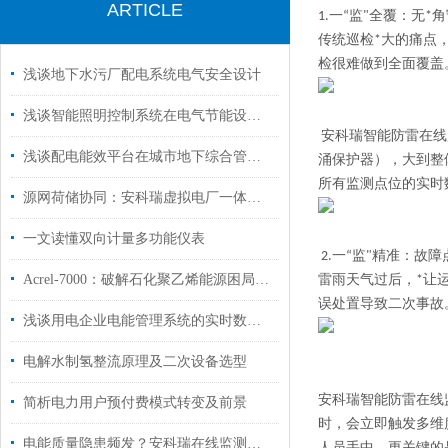
ARTICLE
1.
一“监"全覆：无*
传统巡检
*
大的痛点
检很难做到全面覆盖
浅谈地下水污厂配电系统电气安全设计
浅谈智能照明控制系统在电气节能设计中的应用
安科瑞智能防雷在线
浅谈配电能效平台在城市地下综合管廊的应用
涌保护器），大到整
所有监测点位的实时
源网荷储协同：安科瑞虚拟电厂一体化管控解决方案
一文读懂双向计量多功能仪表
2.
一“监"精准：故障
Acrel-7000：破解石化聚乙烯能源困局，驱动高效绿色生产
雷雨天气过后，
*
让
误处置导致二次事故
浅谈用电企业电能管理系统的实时数据采集设计与应用
电解水制氢整流原理及二次设备选型
安科瑞智能防雷在线
简析电力用户预付费模式转变及前景
时，会立即触发多维
电能质量隐患频发？安科瑞在线监测装置如何成为电网“守护者”