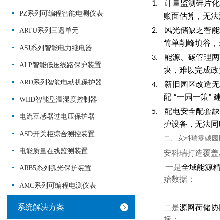
1.
计量监测碎片化
PZ系列可编程智能电测仪表
账面估算，无法满
ARTU系列三遥单元
2.
风光储缺乏智能
简单削峰填谷，
ASJ系列智能电力继电器
3.
能源、碳管理两
ALP智能低压线路保护装置
块，难以完成政
ARD系列智能电动机保护器
4.
新旧园区改造无
配 “一园一策”
WHD智能型温湿度控制器
5.
配电安全配套缺
电流互感器过电压保护器
护设备，无法同
ASD开关柜综合测控装置
二、
安科瑞零碳园
电能质量在线监测装置
安科瑞打造覆盖
一是
全域能源
ARB5系列弧光保护装置
始数据；
AMC系列可编程电测仪表
系统解决方案
二是
源网荷储协
标；