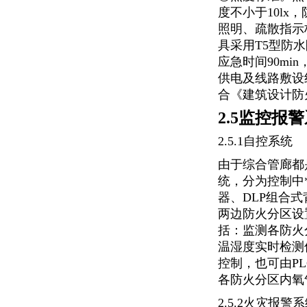
度不小于10l
照明、疏散指示
具采用T5型防
应急时间90m
供电及线路敷设线
合《建筑设计防火
2.5监控报
2.5.1自控系统
由于综合管廊都
统，分为控制
中
器、DLP组合
两边防火分区设置
括：监测各防火
温湿度实时检测
控制，也可由P
各防火分区内氧
2.5.2火灾报警