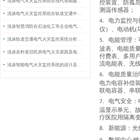
浅谈电气火灾监控系统在现代智能建筑中的研究与应用
控装置、防孤
测温传感器
；
浅谈电气火灾监控系统在轨道交通中的应用措施
电力监控与
4.
浅谈智慧消防在石油化工等企业电气火灾监控系统中的应用
仪）、电动机
电能管理：
浅谈轨道交通电气火灾监控系统分析措施
5.
波表、电能质
浅谈农村老旧民房电气火灾原因及电气火灾监控系统选型
付费表、多用
流电能表、无
浅谈智能电气火灾监控系统的设计及应用
电能质量治
6.
电力电容补偿
联电容器、串
电气安全：
7.
温显示单元、
疗医院用隔离
新能源：光
8.
数据中心/