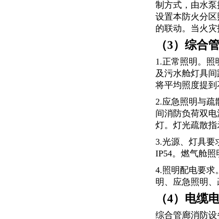
制方式，由水泵
设置本防火分区
的联动。当火灾
（3）综合
1.正常照明。
及污水舱灯具间距
将平均照度提到不
2.应急照明与
间消防负荷双电
灯。灯光疏散指
3.光源、灯具
IP54。燃气舱
4.照明配电要
明、应急照明、
（4）电缆
综合管廊消防设