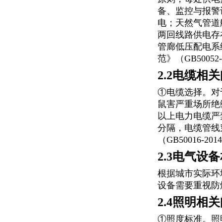
备、监控与报警
电；天然气管道
两回线路供电存
管廊低压配电系
范》（GB50052
2.2电缆相
①电缆选择。对
鼠害严重场所绝
以上电力电缆严
分隔，电缆管线
（GB50016-2
2.3电气设
根据城市实际环
设备需要重视防
2.4照明相
①照度标准。照