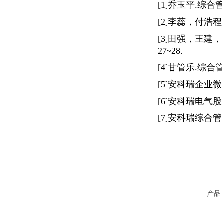
[1]乔玉平.综合
[2]李蕊，付浩程
[3]田强，王建
27~28.
[4]甘管乐.综
[5]安科瑞企业微
[6]安科瑞电气
[7]安科瑞综合管
产品