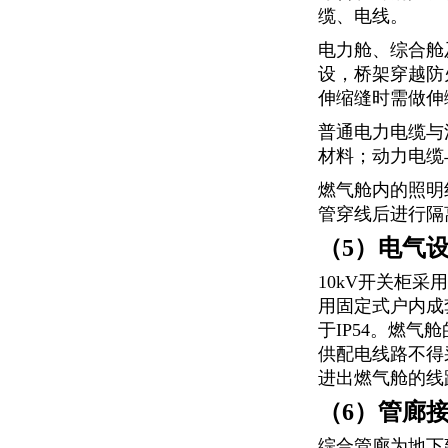
缆、电线。
电力舱、综合舱
设，桥架穿越防
伸缩缝时需做伸
普通电力电缆与
材料；动力电缆
燃气舱内的照明
管穿线后进行隔
（5）电气
10kV开关柜采
用固定式户内成
于IP54。燃
供配电线路不得
进出燃气舱的线
（6）管廊
综合管廊为地下